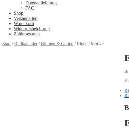
Datenanlieferung
FAQ
Shop
Versandarten
Warenkorb
Widerrufsbelehrung
Zahlungsarten
Start
/
Bildkalender
/
Blumen & Gärten
/
Eigene Motive
E
Ka
Be
Re
B
E