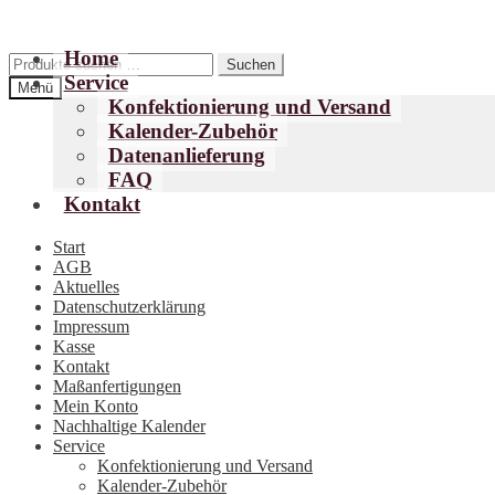
Home
Zur
Zum
Suchen
Suchen
Service
Navigation
Inhalt
nach:
Menü
springen
springen
Konfektionierung und Versand
Kalender-Zubehör
Datenanlieferung
FAQ
Kontakt
Start
AGB
Aktuelles
Datenschutzerklärung
Impressum
Kasse
Kontakt
Maßanfertigungen
Mein Konto
Nachhaltige Kalender
Service
Konfektionierung und Versand
Kalender-Zubehör