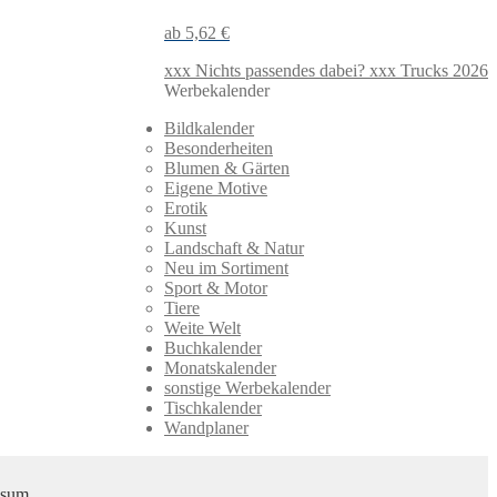
5,62
€
xxx Nichts passendes dabei? xxx
Trucks 2026
Werbekalender
Bildkalender
Besonderheiten
Blumen & Gärten
Eigene Motive
Erotik
Kunst
Landschaft & Natur
Neu im Sortiment
Sport & Motor
Tiere
Weite Welt
Buchkalender
Monatskalender
sonstige Werbekalender
Tischkalender
Wandplaner
ssum