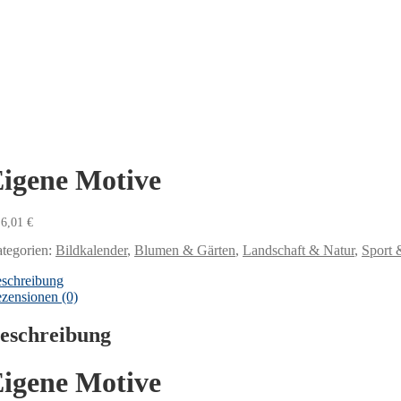
igene Motive
6,01
€
tegorien:
Bildkalender
,
Blumen & Gärten
,
Landschaft & Natur
,
Sport 
schreibung
zensionen (0)
eschreibung
igene Motive