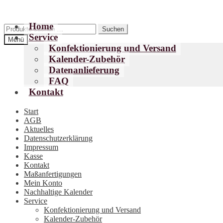
Home
Zur
Zum
Suchen
Suchen
Service
Navigation
Inhalt
nach:
Menü
springen
springen
Konfektionierung und Versand
Kalender-Zubehör
Datenanlieferung
FAQ
Kontakt
Start
AGB
Aktuelles
Datenschutzerklärung
Impressum
Kasse
Kontakt
Maßanfertigungen
Mein Konto
Nachhaltige Kalender
Service
Konfektionierung und Versand
Kalender-Zubehör