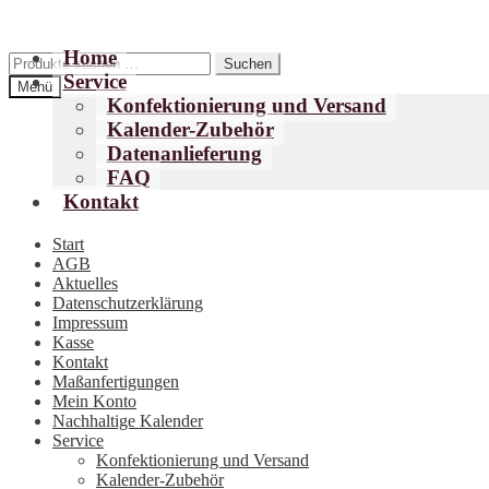
Home
Zur
Zum
Suchen
Suchen
Service
Navigation
Inhalt
nach:
Menü
springen
springen
Konfektionierung und Versand
Kalender-Zubehör
Datenanlieferung
FAQ
Kontakt
Start
AGB
Aktuelles
Datenschutzerklärung
Impressum
Kasse
Kontakt
Maßanfertigungen
Mein Konto
Nachhaltige Kalender
Service
Konfektionierung und Versand
Kalender-Zubehör