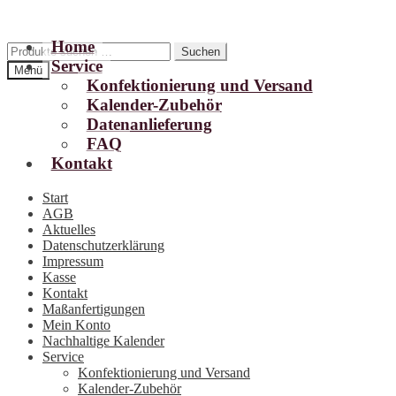
Home
Zur
Zum
Suchen
Suchen
Service
Navigation
Inhalt
nach:
Menü
springen
springen
Konfektionierung und Versand
Kalender-Zubehör
Datenanlieferung
FAQ
Kontakt
Start
AGB
Aktuelles
Datenschutzerklärung
Impressum
Kasse
Kontakt
Maßanfertigungen
Mein Konto
Nachhaltige Kalender
Service
Konfektionierung und Versand
Kalender-Zubehör