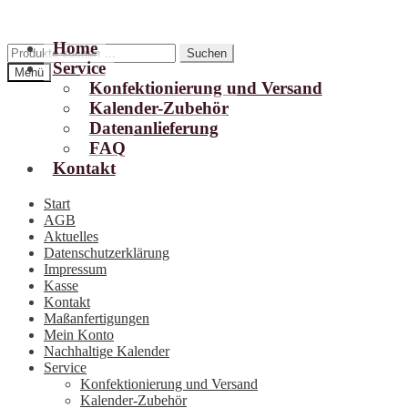
Home
Zur
Zum
Suchen
Suchen
Service
Navigation
Inhalt
nach:
Menü
springen
springen
Konfektionierung und Versand
Kalender-Zubehör
Datenanlieferung
FAQ
Kontakt
Start
AGB
Aktuelles
Datenschutzerklärung
Impressum
Kasse
Kontakt
Maßanfertigungen
Mein Konto
Nachhaltige Kalender
Service
Konfektionierung und Versand
Kalender-Zubehör