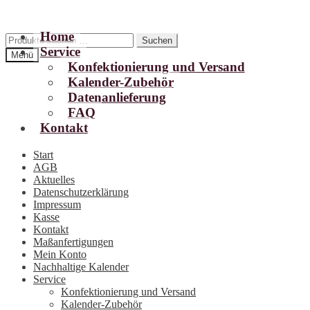
Home
Zur
Zum
Suchen
Suchen
Service
Navigation
Inhalt
nach:
Menü
springen
springen
Konfektionierung und Versand
Kalender-Zubehör
Datenanlieferung
FAQ
Kontakt
Start
AGB
Aktuelles
Datenschutzerklärung
Impressum
Kasse
Kontakt
Maßanfertigungen
Mein Konto
Nachhaltige Kalender
Service
Konfektionierung und Versand
Kalender-Zubehör