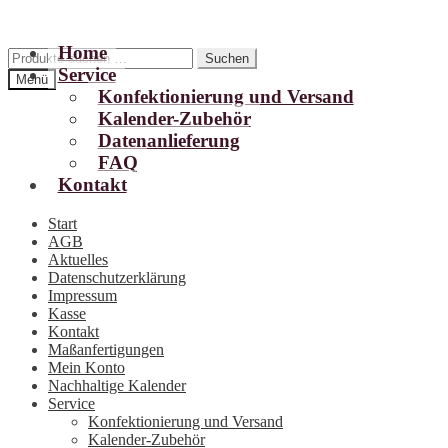
Home
Zur
Zum
Suchen
Suchen
Service
Navigation
Inhalt
nach:
Menü
springen
springen
Konfektionierung und Versand
Kalender-Zubehör
Datenanlieferung
FAQ
Kontakt
Start
AGB
Aktuelles
Datenschutzerklärung
Impressum
Kasse
Kontakt
Maßanfertigungen
Mein Konto
Nachhaltige Kalender
Service
Konfektionierung und Versand
Kalender-Zubehör