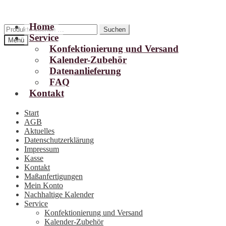
Home
Zur
Zum
Suchen
Suchen
Service
Navigation
Inhalt
nach:
Menü
springen
springen
Konfektionierung und Versand
Kalender-Zubehör
Datenanlieferung
FAQ
Kontakt
Start
AGB
Aktuelles
Datenschutzerklärung
Impressum
Kasse
Kontakt
Maßanfertigungen
Mein Konto
Nachhaltige Kalender
Service
Konfektionierung und Versand
Kalender-Zubehör